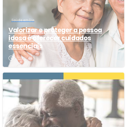
Saúde em Dia
Valorizar e proteger a pessoa
idosa é oferecer cuidados
essenciais
01/10/2024
0