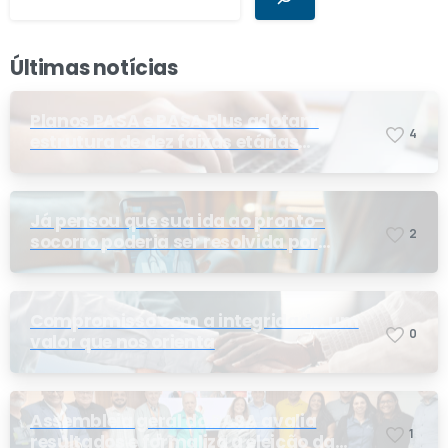
Últimas notícias
Planos PASA e PASA Plus adotam
4
estrutura de dez faixas etárias
conforme exigência da ANS e do STF
Já pensou que sua ida ao pronto-
2
socorro poderia ser resolvida por
telemedicina?
Compromisso com a integridade: um
0
valor que nos orienta
Assembleia geral do PASA avalia
1
resultados e formaliza a eleição da