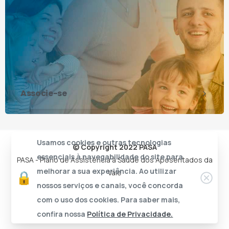
Associe-se
Usamos cookies e outras tecnologias
© Copyright 2022 PASA
essenciais à navegabilidade do site para
PASA - Plano de Assistência à Saúde dos Aposentados da
melhorar a sua experiência. Ao utilizar
Vale
nossos serviços e canais, você concorda
com o uso dos cookies. Para saber mais,
confira nossa
Política de Privacidade.