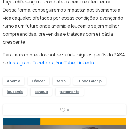
faça a diferença no combate à anemia e à leucemia!
Dessa forma, conseguiremos impactar positivamente a
vida daqueles afetados por essas condições, avançando
rumo a um futuro onde anemia e leucemia sejam melhor
compreendidas, prevenidas e tratadas com eficácia
crescente.
Para mais conteúdos sobre saúde, siga os perfis do PASA
no
Instagram
,
Facebook
,
YouTube
,
LinkedIn
.
Anemia
Câncer
ferro
Junho Laranja
leucemia
sangue
tratamento
0