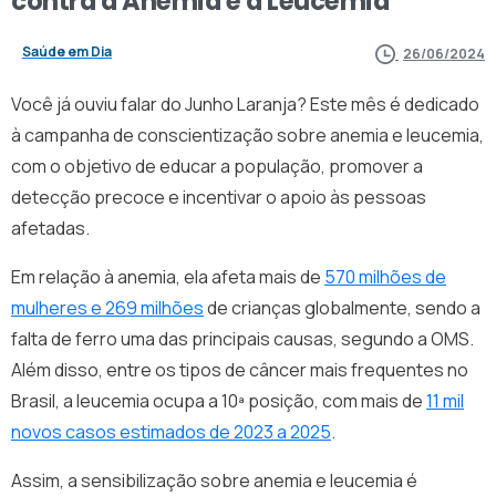
contra
a
Anemia
e
a
Leucemia
Saúde em Dia
26/06/2024
Você já ouviu falar do Junho Laranja? Este mês é dedicado
à campanha de conscientização sobre anemia e leucemia,
com o objetivo de educar a população, promover a
detecção precoce e incentivar o apoio às pessoas
afetadas.
Em relação à anemia, ela afeta mais de
570 milhões de
mulheres e 269 milhões
de crianças globalmente, sendo a
falta de ferro uma das principais causas, segundo a OMS.
Além disso, entre os tipos de câncer mais frequentes no
Brasil, a leucemia ocupa a 10ª posição, com mais de
11 mil
novos casos estimados de 2023 a 2025
.
Assim, a sensibilização sobre anemia e leucemia é