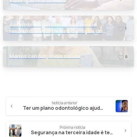
valor que nos orienta
Assembleia geral do PASA avalia
1
resultados e formaliza a eleição da
nova conselheira
Menos celular, mais saúde
0
Notícia anterior
Ter um plano odontológico ajuda na saúde da boca e do bolso
Próxima notícia
Segurança na terceira idade é tema de roda de conversa na Clínica Doutor PASA São Luís