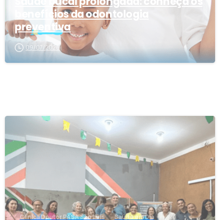
Saúde bucal prolongada: conheça os
benefícios da odontologia
preventiva
09/07/2026
1
Clínica Doutor PASA São Luís
Saúde em Dia