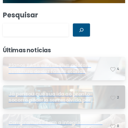
Pesquisar
Últimas notícias
Planos PASA e PASA Plus adotam
4
estrutura de dez faixas etárias
conforme exigência da ANS e do STF
Já pensou que sua ida ao pronto-
2
socorro poderia ser resolvida por
telemedicina?
Compromisso com a integridade: um
0