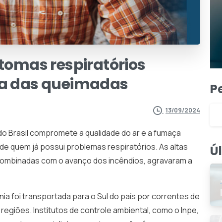
ntomas
respiratórios
a
das
queimadas
P
13/09/2024
o Brasil compromete a qualidade do ar e a fumaça
e quem já possui problemas respiratórios. As altas
Ú
ombinadas com o avanço dos incêndios, agravaram a
a foi transportada para o Sul do país por correntes de
regiões. Institutos de controle ambiental, como o Inpe,