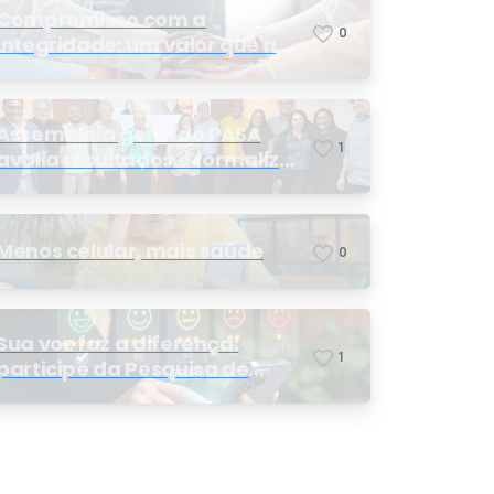
Compromisso com a
0
integridade: um valor que nos
orienta
Assembleia geral do PASA
1
avalia resultados e formaliza
a eleição da nova conselheira
Menos celular, mais saúde
0
Sua voz faz a diferença:
1
participe da Pesquisa de
Satisfação 2026