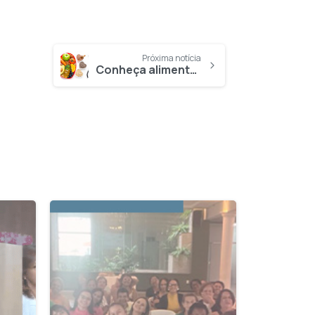
Próxima notícia
Conheça alimentos que ajudam a prevenir doenças cardíacas
2
0