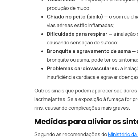
produção de muco;
Chiado no peito (sibilo) —
o som de chi
vias aéreas estão inflamadas;
Dificuldade para respirar —
a inalação 
causando sensação de sufoco;
Bronquite e agravamento de asma —
bronquite ou asma, pode ter os sintomas
Problemas cardiovasculares:
a inala
insuficiência cardíaca e agravar doença
Outros sinais que podem aparecer são dores
lacrimejantes. Se a exposição à fumaça for p
rins, causando complicações mais graves.
Medidas para aliviar os si
Segundo as recomendações do
Ministério d