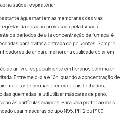
s na saúde respiratória:
bastante água mantém as membranas das vias
rotegê-las da irritação provocada pela fumaça;
ante os períodos de alta concentração de fumaça, é
echadas para evitar a entrada de poluentes. Sempre
rificadores de ar para melhorar a qualidade do ar em
ão ao ar livre, especialmente em horários com maior
itada. Entre meio-dia e 16h, quando a concentração de
a mais importante permanecer em locais fechados;
 das queimadas, é útil utilizar máscaras de pano,
sição às partículas maiores. Para uma proteção mais
endado usar máscaras do tipo N95, PFF2 ou P100.