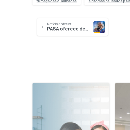
fumaça das queimadas
sintomas causados pel
Notícia anterior
PASA oferece descontos exclusivos em clube de vantagens para associados e participantes
1