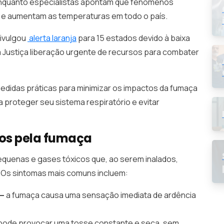
enquanto especialistas apontam que fenômenos
ca e aumentam as temperaturas em todo o país.
divulgou
alerta laranja
para 15 estados devido à baixa
 à Justiça liberação urgente de recursos para combater
edidas práticas para minimizar os impactos da fumaça
a proteger seu sistema respiratório e evitar
dos pela fumaça
quenas e gases tóxicos que, ao serem inalados,
 Os sintomas mais comuns incluem:
 —
a fumaça causa uma sensação imediata de ardência
pode provocar uma tosse constante e seca, sem