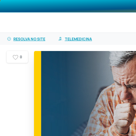
o
O PASA
Planos
Ser
conteúdo
RESOLVA NO SITE
TELEMEDICINA
0