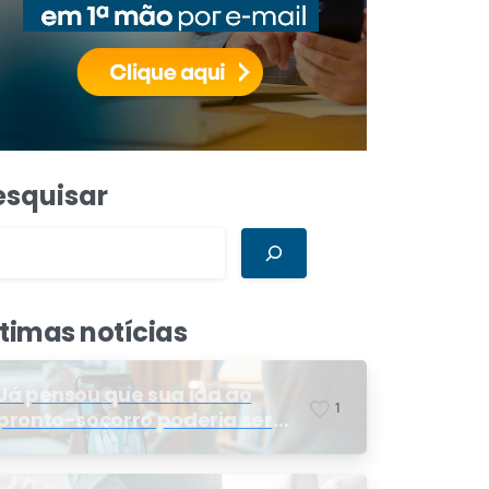
esquisar
ltimas notícias
Já pensou que sua ida ao
1
pronto-socorro poderia ser
resolvida por telemedicina?