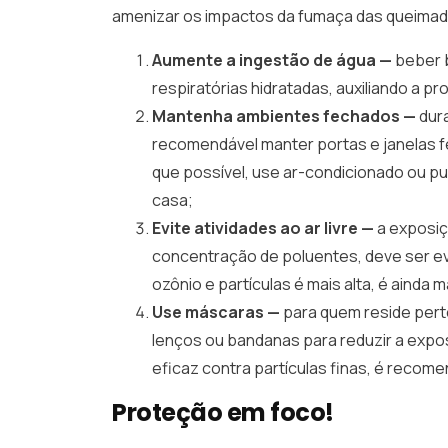
amenizar os impactos da fumaça das queimada
Aumente a ingestão de água —
beber 
respiratórias hidratadas, auxiliando a p
Mantenha ambientes fechados —
dur
recomendável manter portas e janelas f
que possível, use ar-condicionado ou pu
casa;
Evite atividades ao ar livre —
a exposiç
concentração de poluentes, deve ser ev
ozônio e partículas é mais alta, é aind
Use máscaras —
para quem reside perto
lenços ou bandanas para reduzir a expo
eficaz contra partículas finas, é recom
Proteção em foco!