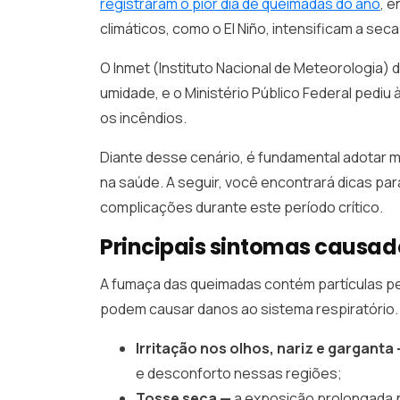
registraram o pior dia de queimadas do ano
, 
climáticos, como o El Niño, intensificam a se
O Inmet (Instituto Nacional de Meteorologia) 
umidade, e o Ministério Público Federal pediu
os incêndios.
Diante desse cenário, é fundamental adotar m
na saúde. A seguir, você encontrará dicas par
complicações durante este período crítico.
Principais sintomas causa
A fumaça das queimadas contém partículas pe
podem causar danos ao sistema respiratório.
Irritação nos olhos, nariz e garganta
e desconforto nessas regiões;
Tosse seca —
a exposição prolongada 