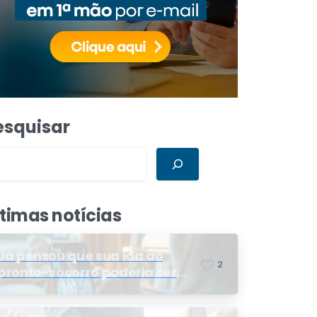
esquisar
ltimas notícias
Já pensou que sua ida ao
2
pronto-socorro poderia ser
resolvida por telemedicina?