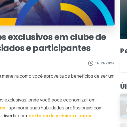
os
exclusivos
em
clube
de
ciados
e
participantes
P
11/09/2024
 maneira como você aproveita os benefícios de ser um
Ú
ns exclusivas, onde você pode economizar em:
ros
; aprimorar suas habilidades profissionais com
e divertir com
sorteios de prêmios e jogos