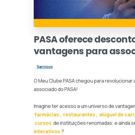
PASA
oferece
descont
vantagens
para
asso
Serviços
O Meu Clube PASA chegou para revolucionar a
associado do PASA!
Imagine ter acesso a um universo de vantage
farmácias
,
restaurantes
,
aluguel de car
cursos
de instituições renomadas; e ainda s
interativos
?