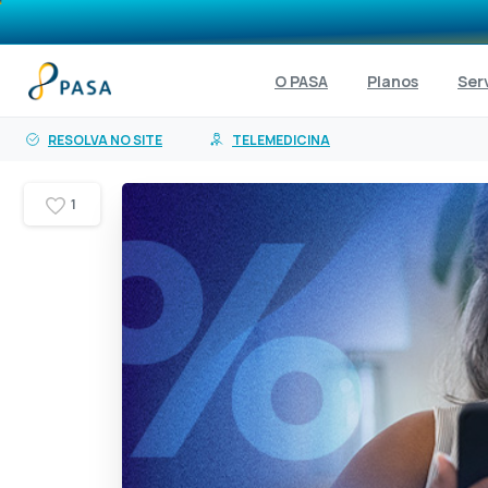
o
conteúdo
O PASA
Planos
Ser
RESOLVA NO SITE
TELEMEDICINA
1