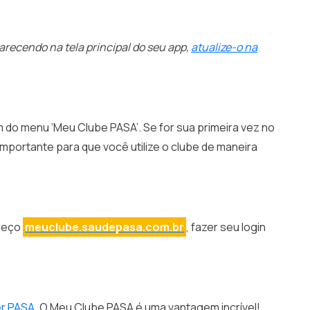
arecendo na tela principal do seu app,
atualize-o na
em do menu ‘Meu Clube PASA’. Se for sua primeira vez no
 importante para que você utilize o clube de maneira
ereço
meuclube.saudepasa.com.br
, fazer seu login
er PASA.
O Meu Clube PASA é uma vantagem incrível!