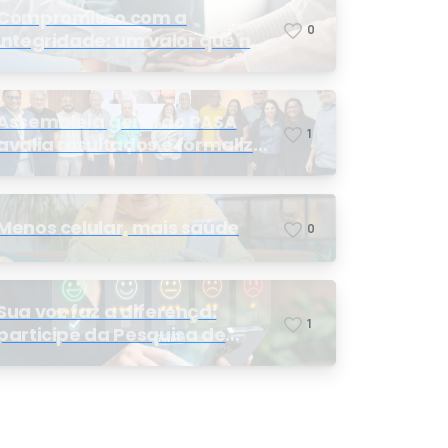
Compromisso com a
0
integridade: um valor que nos
orienta
Assembleia geral do PASA
1
avalia resultados e formaliza
a eleição da nova conselheira
Menos celular, mais saúde
0
Sua voz faz a diferença:
1
participe da Pesquisa de
Satisfação 2026