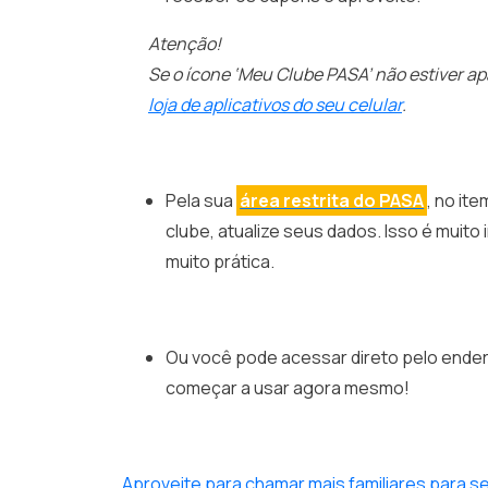
Atenção!
Se o ícone ‘Meu Clube PASA’ não estiver ap
loja de aplicativos do seu celular
.
Pela sua
área restrita do PASA
, no it
clube, atualize seus dados. Isso é muito
muito prática.
Ou você pode acessar direto pelo end
começar a usar agora mesmo!
Aproveite para chamar mais familiares para s