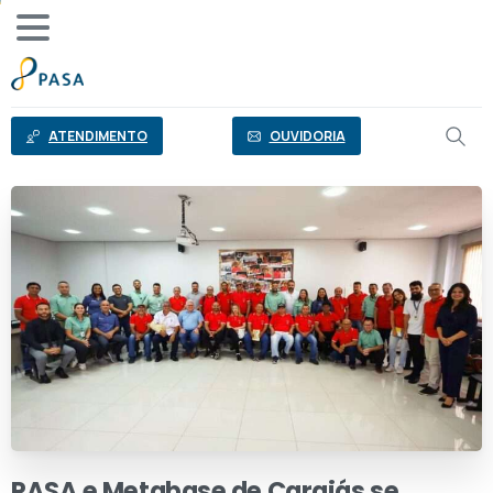
o
conteúdo
ATENDIMENTO
OUVIDORIA
PASA
e
Metabase
de
Carajás
se