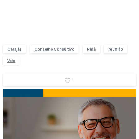
Carajás
Conselho Consultivo
Pará
reunião
Vale
1