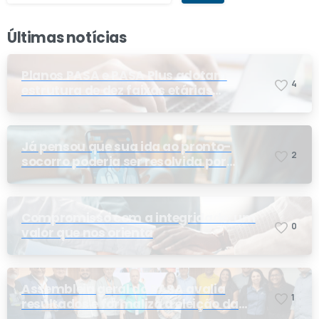
Últimas notícias
Planos PASA e PASA Plus adotam
4
estrutura de dez faixas etárias
conforme exigência da ANS e do STF
Já pensou que sua ida ao pronto-
2
socorro poderia ser resolvida por
telemedicina?
Compromisso com a integridade: um
0
valor que nos orienta
Assembleia geral do PASA avalia
1
resultados e formaliza a eleição da