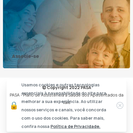
Associe-se
Usamos cookies e outras tecnologias
© Copyright 2022 PASA
essenciais à navegabilidade do site para
PASA - Plano de Assistência à Saúde dos Aposentados da
melhorar a sua experiência. Ao utilizar
Vale
nossos serviços e canais, você concorda
com o uso dos cookies. Para saber mais,
confira nossa
Política de Privacidade.