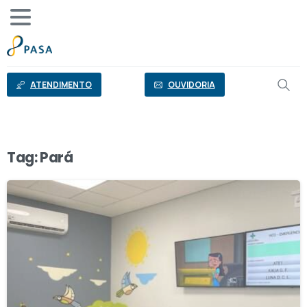
o
conteúdo
ATENDIMENTO
OUVIDORIA
Tag:
Pará
1