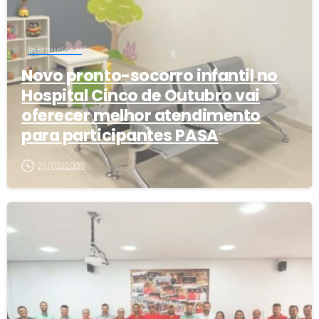
Institucional
Novo pronto-socorro infantil no
Hospital Cinco de Outubro vai
oferecer melhor atendimento
para participantes PASA
25/02/2025
1