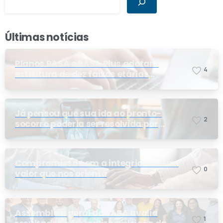
Últimas notícias
Planos PASA e PASA Plus adotam
4
estrutura de dez faixas etárias
conforme exigência da ANS e do STF
Já pensou que sua ida ao pronto-
2
socorro poderia ser resolvida por
telemedicina?
Compromisso com a integridade: um
0
valor que nos orienta
Assembleia geral do PASA avalia
1