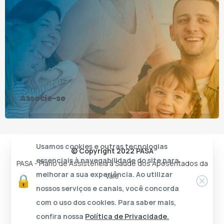
Associe-se
Usamos cookies e outras tecnologias
© Copyright 2022 PASA
essenciais à navegabilidade do site para
PASA - Plano de Assistência à Saúde dos Aposentados da
melhorar a sua experiência. Ao utilizar
Vale
nossos serviços e canais, você concorda
com o uso dos cookies. Para saber mais,
confira nossa
Política de Privacidade.