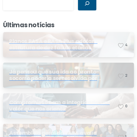
Últimas notícias
Planos PASA e PASA Plus adotam
4
estrutura de dez faixas etárias
conforme exigência da ANS e do STF
Já pensou que sua ida ao pronto-
2
socorro poderia ser resolvida por
telemedicina?
Compromisso com a integridade: um
0
valor que nos orienta
Assembleia geral do PASA avalia
1