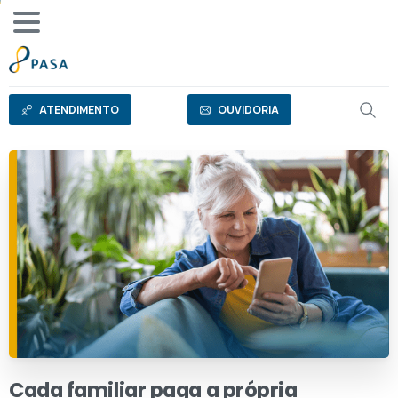
o
conteúdo
ATENDIMENTO
OUVIDORIA
Cada
familiar
paga
a
própria