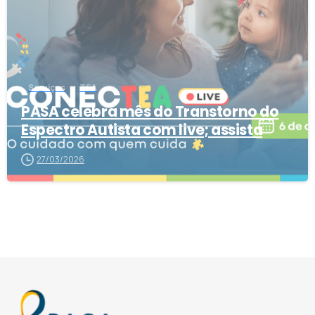
Serviços
TEA
PASA celebra mês do Transtorno do
Espectro Autista com live; assista
27/03/2026