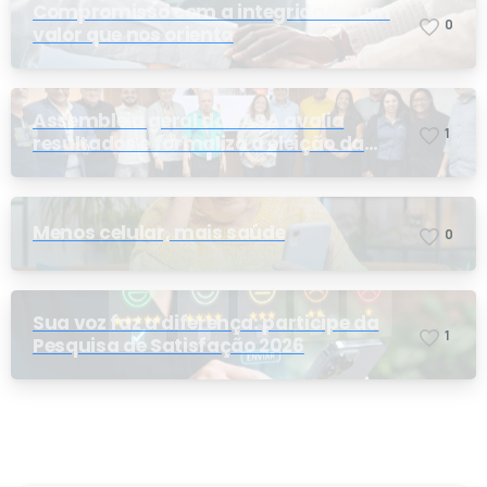
Compromisso com a integridade: um
0
valor que nos orienta
Assembleia geral do PASA avalia
1
resultados e formaliza a eleição da
nova conselheira
Menos celular, mais saúde
0
Sua voz faz a diferença: participe da
1
Pesquisa de Satisfação 2026